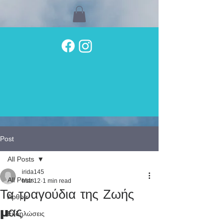
Post
All Posts
irida145
All Posts
Mar 12
1 min read
Τα τραγούδια της Ζωής
Άρθρα
μας
Εκδηλώσεις