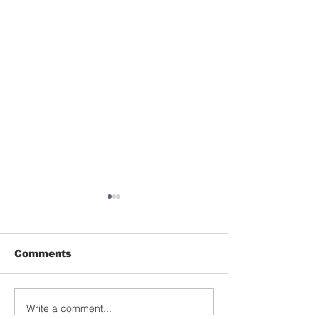
Comments
Write a comment...
Βιωματικό σεμινάριο για
ΔΙΗΜΕΡΟ